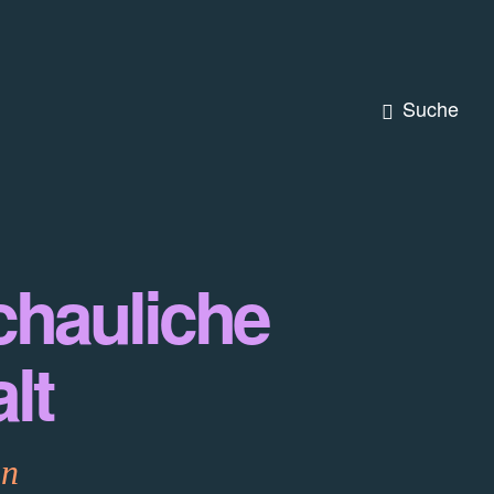
Suche
chauliche
lt
en